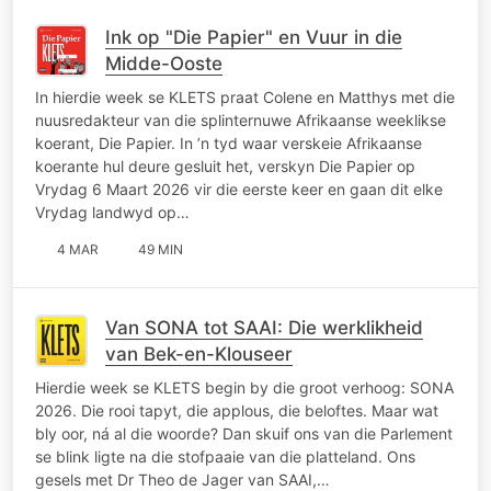
Ink op "Die Papier" en Vuur in die
Midde-Ooste
In hierdie week se KLETS praat Colene en Matthys met die
nuusredakteur van die splinternuwe Afrikaanse weeklikse
koerant, Die Papier. In ’n tyd waar verskeie Afrikaanse
koerante hul deure gesluit het, verskyn Die Papier op
Vrydag 6 Maart 2026 vir die eerste keer en gaan dit elke
Vrydag landwyd op…
4 MAR
49 MIN
Van SONA tot SAAI: Die werklikheid
van Bek-en-Klouseer
Hierdie week se KLETS begin by die groot verhoog: SONA
2026. Die rooi tapyt, die applous, die beloftes. Maar wat
bly oor, ná al die woorde? Dan skuif ons van die Parlement
se blink ligte na die stofpaaie van die platteland. Ons
gesels met Dr Theo de Jager van SAAI,…