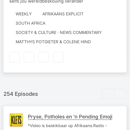
selfs jou wêreldbeskouing verander
WEEKLY
AFRIKAANS EXPLICIT
SOUTH AFRICA
SOCIETY & CULTURE · NEWS COMMENTARY
AUTHORED
MATTHYS POTGIETER & COLENE HIND
BY
254 Episodes
Pryse, Potholes en 'n Pending Emoji
*Video is beskikbaar op Afrikaans.Radio -