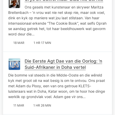
Ons gesels met kunstenaar en skrywer Maritza
Breitenbach – ’n vrou wat nie net skep nie, maar ook voel,
dink en kyk op maniere wat jou laat stilstaan. Van haar
internasionaal erkende “The Cookie Book”, wat selfs Oprah
se aandag getrek het, tot haar beeldhouwerk wat gevorm
word deur die…
18 MAR
1 HR 17 MIN
Die Eerste Agt Dae van die Oorlog: ’n
Suid-Afrikaner in Doha vertel
Die bomme val steeds in die Midde-Ooste en die wêreld
kyk met groot oë na wat besig is om te ontvou. Ons praat
met Adam du Plooy, een van ons getroue KLETS-
luisteraars wat in Doha, Katar woon, om te hoor hoe dinge
werklik op grondvlak voel. Adam gee vir ons…
11 MAR
1 HR 26 MIN