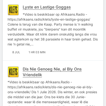
Lyste en Lastige Goggas
*Video is beskikbaar op Afrikaans.Radio -
https://afrikaans.radio/klets/lyste-en-lastige-goggas/
Colene is terug van die Kaap. Party mense is 'n walking
buffet vir muskiete, jou "bierpens" kan dit moontlik
verduidelik. Maar dit klink darem onskuldig langs die vrou
wat agterkom sy het 38 parasiete in haar brein gehad. Dis
nie 'n getal nie,…
8 JUL
1 HR 03 MIN
Dis Nie Genoeg Nie, al Bly Ons
Vriendelik
*Video is beskikbaar op Afrikaans.Radio -
https://afrikaans.radio/klets/dis-nie-genoeg-nie-al-bly-
ons-vriendelik/ Dis 1 Julie 2026. Dis winter, en ook presies
die middel van die jaar. Ons be-klets die 30 Junie-
opstande: waar lê die menswaardigheid, waar lê die