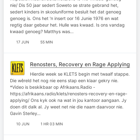
nie/ Dis 50 jaar sedert Soweto se strate gebrand het,
sedert kinders in skooluniforme besluit het dat genoeg
genoeg is. Ons het 'n insert oor 16 Junie 1976 en wat
regtig daar gebeur het. Hulle was kwaad. Is ons vandag
kwaad genoeg? Matthys was…
17 JUN
55 MIN
Renosters, Recovery en Rage Applying
Hierdie week se KLETS begin met twaalf stappe.
Die wêreld het nog nie eens stap een klaar gekry nie.
*Video is beskikbaar op Afrikaans.Radio -
https://afrikaans.radio/klets/renosters-recovery-en-rage-
applying/ Ons kyk ook na wat in jou kantoor aangaan. Jy
doen dit dalk al. Jy weet net nie die naam daarvoor nie.
Gavin Sterley…
10 JUN
1 HR 03 MIN