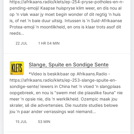
https://afrikaans.radio/klets/ep-254-pryse-potholes-en-n-
pending-emoji/ Kaapse huispryse klim weer, en dis nou al
op 'n vlak waar jy moet begin wonder of dit regtig 'n huis
is, of net 'n baie duur uitsig. Intussen is 'n Suid-Afrikaanse
Protea-emoji 'n moontlikheid, en ons is klaar trots asof dit
reeds…
22 JUL
1 HR 04 MIN
Slange, Spuite en Sondige Sente
*Video is beskikbaar op Afrikaans.Radio -
https://afrikaans.radio/klets/ep-253-slange-spuite-en-
sondige-sente/ Iewers in China het 'n vloed 'n slangplaas
oopgebreek, en nou is "swem met die plaaslike fauna" nie
meer 'n opsie nie, dis 'n werklikheid. Ozempic maak jou
skraler, sê die advertensies. Die nuutste studies belowe
jou 'n paar ander verrassings wat niemand…
15 JUL
53 MIN