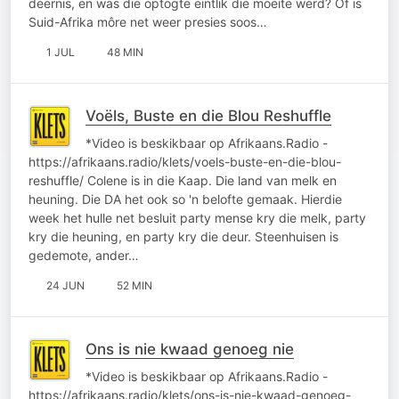
deernis, en was die optogte eintlik die moeite werd? Of is
Suid-Afrika môre net weer presies soos…
1 JUL
48 MIN
Voëls, Buste en die Blou Reshuffle
*Video is beskikbaar op Afrikaans.Radio -
https://afrikaans.radio/klets/voels-buste-en-die-blou-
reshuffle/ Colene is in die Kaap. Die land van melk en
heuning. Die DA het ook so 'n belofte gemaak. Hierdie
week het hulle net besluit party mense kry die melk, party
kry die heuning, en party kry die deur. Steenhuisen is
gedemote, ander…
24 JUN
52 MIN
Ons is nie kwaad genoeg nie
*Video is beskikbaar op Afrikaans.Radio -
https://afrikaans.radio/klets/ons-is-nie-kwaad-genoeg-