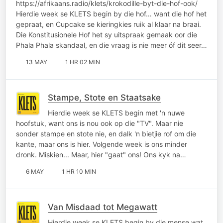
https://afrikaans.radio/klets/krokodille-byt-die-hof-ook/
Hierdie week se KLETS begin by die hof… want die hof het
gepraat, en Cupcake se kieringkies ruik al klaar na braai.
Die Konstitusionele Hof het sy uitspraak gemaak oor die
Phala Phala skandaal, en die vraag is nie meer óf dit seer…
13 MAY
1 HR 02 MIN
Stampe, Stote en Staatsake
Hierdie week se KLETS begin met 'n nuwe
hoofstuk, want ons is nou ook op die "TV". Maar nie
sonder stampe en stote nie, en dalk 'n bietjie rof om die
kante, maar ons is hier. Volgende week is ons minder
dronk. Miskien... Maar, hier "gaat" ons! Ons kyk na…
6 MAY
1 HR 10 MIN
Van Misdaad tot Megawatt
Hierdie week se KLETS begin by die mense wat