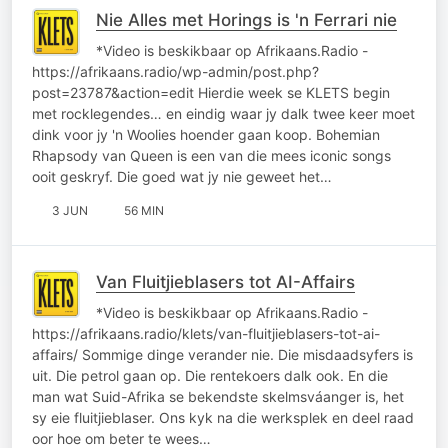
Nie Alles met Horings is 'n Ferrari nie
*Video is beskikbaar op Afrikaans.Radio -
https://afrikaans.radio/wp-admin/post.php?
post=23787&action=edit Hierdie week se KLETS begin
met rocklegendes… en eindig waar jy dalk twee keer moet
dink voor jy 'n Woolies hoender gaan koop. Bohemian
Rhapsody van Queen is een van die mees iconic songs
ooit geskryf. Die goed wat jy nie geweet het…
3 JUN
56 MIN
Van Fluitjieblasers tot AI-Affairs
*Video is beskikbaar op Afrikaans.Radio -
https://afrikaans.radio/klets/van-fluitjieblasers-tot-ai-
affairs/ Sommige dinge verander nie. Die misdaadsyfers is
uit. Die petrol gaan op. Die rentekoers dalk ook. En die
man wat Suid-Afrika se bekendste skelmsváanger is, het
sy eie fluitjieblaser. Ons kyk na die werksplek en deel raad
oor hoe om beter te wees…