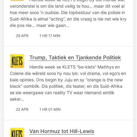
veronderstel is om die land veilig te hou… maar dit voel al
hoe meer soos ’n oudisie. Die topbestuur van die polisie in
Suid-Afrika is almal “acting”, en die vraag is nie net wie kry
die pos nie… maar wie gaan…
29 APR
1 HR 17 MIN
Trump, Taktiek en Tjankende Politiek
Hierdie week se KLETS “be-klets” Matthys en
Colene die wêreld soos hy nou lyk: vol drama, vol ego’s en
baie opinies. Ons begin by Juju en sy “orange is the new
black” oomblik. Dis politiek, dis teater, en dis Suid-Afrika
se eie weergawe van reality TV waar niemand eintlik
seker…
22 APR
1 HR 01 MIN
Van Hormuz tot Hill-Lewis