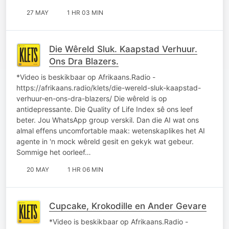
27 MAY
1 HR 03 MIN
Die Wêreld Sluk. Kaapstad Verhuur.
Ons Dra Blazers.
*Video is beskikbaar op Afrikaans.Radio -
https://afrikaans.radio/klets/die-wereld-sluk-kaapstad-
verhuur-en-ons-dra-blazers/ Die wêreld is op
antidepressante. Die Quality of Life Index sê ons leef
beter. Jou WhatsApp group verskil. Dan die AI wat ons
almal effens uncomfortable maak: wetenskaplikes het AI
agente in 'n mock wêreld gesit en gekyk wat gebeur.
Sommige het oorleef…
20 MAY
1 HR 06 MIN
Cupcake, Krokodille en Ander Gevare
*Video is beskikbaar op Afrikaans.Radio -