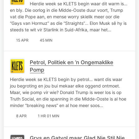
Hierdie week se KLETS begin waar dit warm is…
en bly. Die oorlog in die Midde-Ooste duur voort, Trump
vat die Pope aan, en mense worry skielik meer oor die
“Gays van Hormuz” as die “Straights”... Elon Musk sê hy is
steeds te wit vir Starlink in Suid-Afrika, maar het…
15 APR
45 MIN
Petrol, Politiek en ’n Ongemaklike
Pomp
Hierdie week se KLETS begin by petrol… want dis waar
jou begroting en jou bui mekaar elke oggend ontmoet.
Maar, wie pomp vir wie? Donald Trump is weer los is op
Truth Social, en die spanning in die Midde-Ooste is al hoe
minder “breaking news” en al hoe meer soos…
8 APR
1 HR 01 MIN
Grys en Gatvol maar Glad Nie Stil Nie