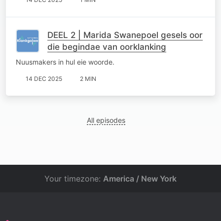
DEEL 2 | Marida Swanepoel gesels oor
die begindae van oorklanking
Nuusmakers in hul eie woorde.
14 DEC 2025
2 MIN
All episodes
Your timezone:
America / New York