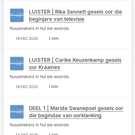
LUISTER | Rika Sennett gesels oor die
beginjare van televisie
Nuusmakers in hul eie woorde.
19 DEC 2025
2 MIN
LUISTER | Carike Keuzenkamp gesels
oor Kraaines
Nuusmakers in hul eie woorde.
19 DEC 2025
1 MIN
DEEL 1 | Marida Swanepoel gesels oor
die begindae van oorklanking
Nuusmakers in hul eie woorde.
14 DEC 2025
1 MIN