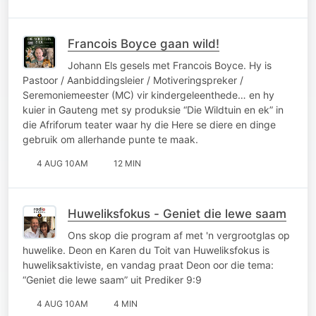
Francois Boyce gaan wild!
Johann Els gesels met Francois Boyce. Hy is
Pastoor / Aanbiddingsleier / Motiveringspreker /
Seremoniemeester (MC) vir kindergeleenthede… en hy
kuier in Gauteng met sy produksie “Die Wildtuin en ek” in
die Afriforum teater waar hy die Here se diere en dinge
gebruik om allerhande punte te maak.
4 AUG 10AM
12 MIN
Huweliksfokus - Geniet die lewe saam
Ons skop die program af met 'n vergrootglas op
huwelike. Deon en Karen du Toit van Huweliksfokus is
huweliksaktiviste, en vandag praat Deon oor die tema:
“Geniet die lewe saam” uit Prediker 9:9
4 AUG 10AM
4 MIN