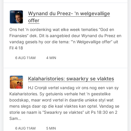
Wynand du Preez- 'n welgevallige
offer
Ons het ‘n oordenking wat elke week tematies “God en
Finansies” dek. Dit is aangebied deur Wynand du Preez en
vandag gesels hy oor die tema: “’n Welgevallige offer” uit
Fil 4:18
6 AUG 11AM
4 MIN
Kalaharistories: swaarkry se vlaktes
HJ Cronjé vertel vandag vir ons nog een van sy
Kalaharistories. Sy getuienis verhale het 'n geestelike
boodskap, maar word vertel in daardie unieke styl wat
mens slegs daar op die kaal vlaktes kan optel. Vandag se
storie se naam is “Swaarkry se vlaktes” uit Ps 18:30 en 2
Sam…
6 AUG 11AM
5 MIN