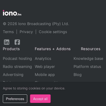
© 2026 Iono Broadcasting (Pty) Ltd.
Terms
|
Privacy
|
Cookie settings
Follow
Follow
us
us
Products
Features + Addons
Resources
on
on
LinkedIn
Facebook
Podcast hosting
Analytics
Knowledge base
Radio streaming
Web player
Platform status
Advertising
Mobile app
Blog
Pricing
Stream archive
Agree to storing cookies on your device.
Recognition
Preferences
Accept all