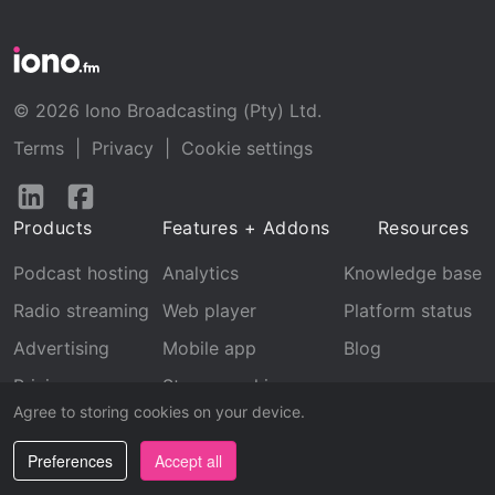
© 2026 Iono Broadcasting (Pty) Ltd.
Terms
|
Privacy
|
Cookie settings
Follow
Follow
us
us
Products
Features + Addons
Resources
on
on
LinkedIn
Facebook
Podcast hosting
Analytics
Knowledge base
Radio streaming
Web player
Platform status
Advertising
Mobile app
Blog
Pricing
Stream archive
Agree to storing cookies on your device.
Recognition
Preferences
Accept all