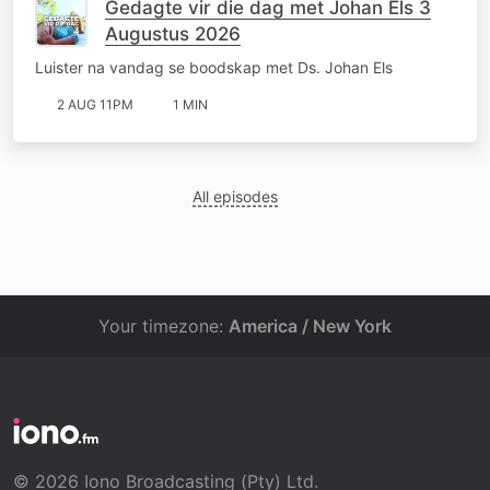
Gedagte vir die dag met Johan Els 3
Augustus 2026
Luister na vandag se boodskap met Ds. Johan Els
2 AUG 11PM
1 MIN
All episodes
Your timezone:
America / New York
© 2026 Iono Broadcasting (Pty) Ltd.