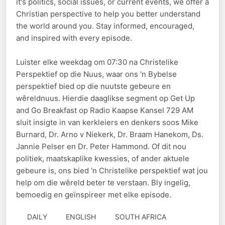
it's politics, social issues, or current events, we offer a
Christian perspective to help you better understand
the world around you. Stay informed, encouraged,
and inspired with every episode.
Luister elke weekdag om 07:30 na Christelike
Perspektief op die Nuus, waar ons 'n Bybelse
perspektief bied op die nuutste gebeure en
wêreldnuus. Hierdie daaglikse segment op Get Up
and Go Breakfast op Radio Kaapse Kansel 729 AM
sluit insigte in van kerkleiers en denkers soos Mike
Burnard, Dr. Arno v Niekerk, Dr. Braam Hanekom, Ds.
Jannie Pelser en Dr. Peter Hammond. Of dit nou
politiek, maatskaplike kwessies, of ander aktuele
gebeure is, ons bied 'n Christelike perspektief wat jou
help om die wêreld beter te verstaan. Bly ingelig,
bemoedig en geïnspireer met elke episode.
DAILY
ENGLISH
SOUTH AFRICA