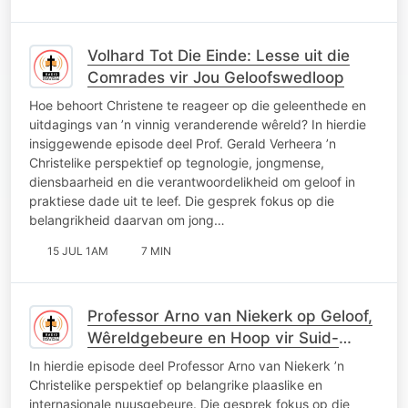
Volhard Tot Die Einde: Lesse uit die
Comrades vir Jou Geloofswedloop
Hoe behoort Christene te reageer op die geleenthede en
uitdagings van ’n vinnig veranderende wêreld? In hierdie
insiggewende episode deel Prof. Gerald Verheera ’n
Christelike perspektief op tegnologie, jongmense,
diensbaarheid en die verantwoordelikheid om geloof in
praktiese dade uit te leef. Die gesprek fokus op die
belangrikheid daarvan om jong…
15 JUL 1AM
7 MIN
Professor Arno van Niekerk op Geloof,
Wêreldgebeure en Hoop vir Suid-
Afrika
In hierdie episode deel Professor Arno van Niekerk ’n
Christelike perspektief op belangrike plaaslike en
internasionale nuusgebeure. Die gesprek fokus op die