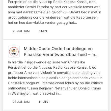
Perspektief op die Nuus op Radio Kaapse Kansel, deel
aanbieder Gerald Ferreira sy hart oor verskeie temas wat
hom met dankbaarheid en geloof vul. Gerald begin met 'n
groot getuienis oor die winterreën wat die Kaap geseën
het en hoe damvlakke verder gestyg het…
29 JUL 1AM
6 MIN
Midde-Ooste Onderhandelinge en
Plaaslike Verantwoordbaarheid – 'n
Christelike Perspektief
In hierdie insiggewende episode van Christelike
Perspektief op die Nuus op Radio Kaapse Kansel, bied
professor Arno van Niekerk 'n omvattende ontleding van
beide internasionale en plaaslike aangeleenthede vanuit 'n
Christelike oogpunt. Internasionaal fokus hy op die kritieke
ontmoeting tussen Benjamin Netanyahu en Donald Trump
in Washington, wat plaasvind in…
28 JUL 1AM
11 MIN