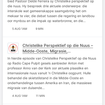
bied Pastoor Deldé Ferreira sy Christelike perspektief op
die nuus. Hy bespreek drie aktuele onderwerpe: die
interskole wat gemeenskappe saamgebring het om
mekaar te vier, die debat tussen die regering en landbou
oor mynbou en die impak op waterbronne, en die…
5 AUG 1AM
9 MIN
Christelike Perspektief op die Nuus –
Midde-Ooste, Migrasie,
Brandstofpryse en Suid-Afrika se
In hierdie episode van Christelike Perspektief op die Nuus
Toekoms
op Radio Cape Pulpit gesels aanbieder Anton met
professor Anno van der Kerk oor aktuele plaaslike en
internasionale nuus vanuit 'n Christelike oogpunt. Hulle
behandel die skietstilstand in die Midde-Ooste en
onderhandelinge tussen Amerika en Iran, die massiewe
migrasie van duisende…
4 AUG 1AM
11 MIN