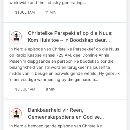
worldwide and the industry generating…
31 JUL 1AM
11 MIN
Christelike Perspektief op die Nuus:
Kom Huis toe – 'n Boodskap deur
Dominie Annie Pelsen
In hierdie episode van Christelike Perspektief op die Nuus
op Radio Kaapse Kansel 729 AM, deel Dominie Annie
Pelsen 'n diepgaande en persoonlike boodskap oor die
belangrikheid van stil word en terugkeer na jouself te
midde van 'n besige en oorweldigende wêreld. Hy gebruik
'n eenvoudige waarneming by die gimnasium…
30 JUL 1AM
8 MIN
Dankbaarheid vir Reën,
Gemeenskapsdiens en God se
Skepping – 'n Christelike Perspektief
In hierdie bemoedigende episode van Christelike