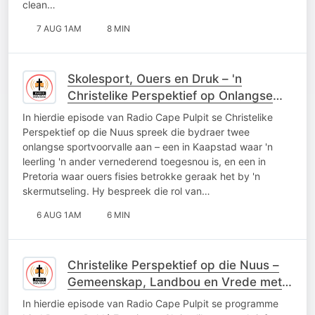
clean…
7 AUG 1AM
8 MIN
Skolesport, Ouers en Druk – 'n
Christelike Perspektief op Onlangse
Sportvoorvalle
In hierdie episode van Radio Cape Pulpit se Christelike
Perspektief op die Nuus spreek die bydraer twee
onlangse sportvoorvalle aan – een in Kaapstad waar 'n
leerling 'n ander vernederend toegesnou is, en een in
Pretoria waar ouers fisies betrokke geraak het by 'n
skermutseling. Hy bespreek die rol van…
6 AUG 1AM
6 MIN
Christelike Perspektief op die Nuus –
Gemeenskap, Landbou en Vrede met
Pastoor Deldé Ferreira
In hierdie episode van Radio Cape Pulpit se programme