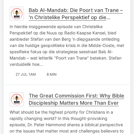
Bab Al-Mandab: Die Poort van Trane –
'n Christelike Perspektief op die
Midde-Ooste
In hierdie insiggewende episode van Christelike
Perspektief op die Nuus op Radio Kaapse Kansel, bied
aanbieder Stefan van den Berg 'n diepgaande ontleding
van die huidige geopolitieke krisis in die Midde-Ooste, met
spesifieke fokus op die strategiese seestraat Bab Al-
Mandab – wat letterlik "Poort van Trane" beteken. Stefan
verduidelik hoe…
27 JUL 1AM
8 MIN
The Great Commission First: Why Bible
Discipleship Matters More Than Ever
What should be the highest priority for Christians in a
rapidly changing world? In this thought-provoking
episode, Dr. Peter Hammond shares a biblical perspective
on the issues that matter most and challenges believers to