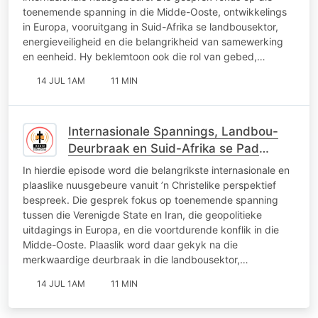
toenemende spanning in die Midde-Ooste, ontwikkelings
in Europa, vooruitgang in Suid-Afrika se landbousektor,
energieveiligheid en die belangrikheid van samewerking
en eenheid. Hy beklemtoon ook die rol van gebed,…
14 JUL 1AM
11 MIN
Internasionale Spannings, Landbou-
Deurbraak en Suid-Afrika se Pad
Vorentoe
In hierdie episode word die belangrikste internasionale en
plaaslike nuusgebeure vanuit ’n Christelike perspektief
bespreek. Die gesprek fokus op toenemende spanning
tussen die Verenigde State en Iran, die geopolitieke
uitdagings in Europa, en die voortdurende konflik in die
Midde-Ooste. Plaaslik word daar gekyk na die
merkwaardige deurbraak in die landbousektor,…
14 JUL 1AM
11 MIN