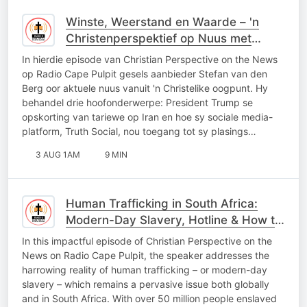
Winste, Weerstand en Waarde – 'n
Christenperspektief op Nuus met
Stefan van den Berg
In hierdie episode van Christian Perspective on the News
op Radio Cape Pulpit gesels aanbieder Stefan van den
Berg oor aktuele nuus vanuit 'n Christelike oogpunt. Hy
behandel drie hoofonderwerpe: President Trump se
opskorting van tariewe op Iran en hoe sy sociale media-
platform, Truth Social, nou toegang tot sy plasings…
3 AUG 1AM
9 MIN
Human Trafficking in South Africa:
Modern-Day Slavery, Hotline & How to
Help
In this impactful episode of Christian Perspective on the
News on Radio Cape Pulpit, the speaker addresses the
harrowing reality of human trafficking – or modern-day
slavery – which remains a pervasive issue both globally
and in South Africa. With over 50 million people enslaved