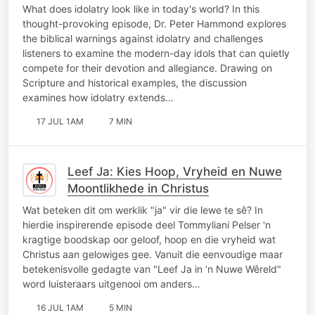
to God
What does idolatry look like in today's world? In this
thought-provoking episode, Dr. Peter Hammond explores
the biblical warnings against idolatry and challenges
listeners to examine the modern-day idols that can quietly
compete for their devotion and allegiance. Drawing on
Scripture and historical examples, the discussion
examines how idolatry extends…
17 JUL 1AM
7 MIN
Leef Ja: Kies Hoop, Vryheid en Nuwe
Moontlikhede in Christus
Wat beteken dit om werklik "ja" vir die lewe te sê? In
hierdie inspirerende episode deel Tommyliani Pelser 'n
kragtige boodskap oor geloof, hoop en die vryheid wat
Christus aan gelowiges gee. Vanuit die eenvoudige maar
betekenisvolle gedagte van "Leef Ja in ’n Nuwe Wêreld"
word luisteraars uitgenooi om anders…
16 JUL 1AM
5 MIN