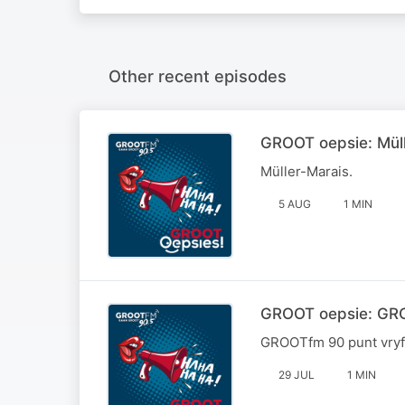
Other recent episodes
GROOT oepsie: Mül
Müller-Marais.
5 AUG
1 MIN
GROOT oepsie: GRO
GROOTfm 90 punt vryf
29 JUL
1 MIN