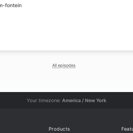
m-fontein
All episodes
Your timezone:
America / New York
Products
Feat