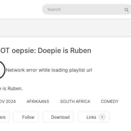
Search
podcasts
Se
T oepsie: Doepie is Ruben
Network error while loading playlist url
 is Ruben.
OV 2024
AFRIKAANS
SOUTH AFRICA
COMEDY
are
Follow
Download
Links
1