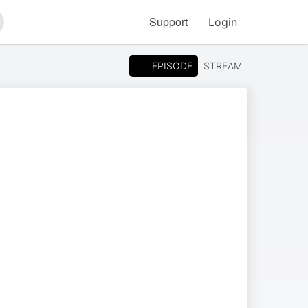
Support
Login
arch
EPISODE
STREAM