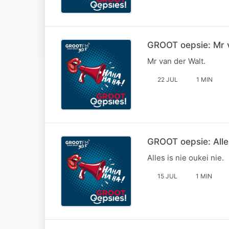
GROOT oepsie: Mr 
Mr van der Walt.
22 JUL
1 MIN
GROOT oepsie: Alles
Alles is nie oukei nie.
15 JUL
1 MIN