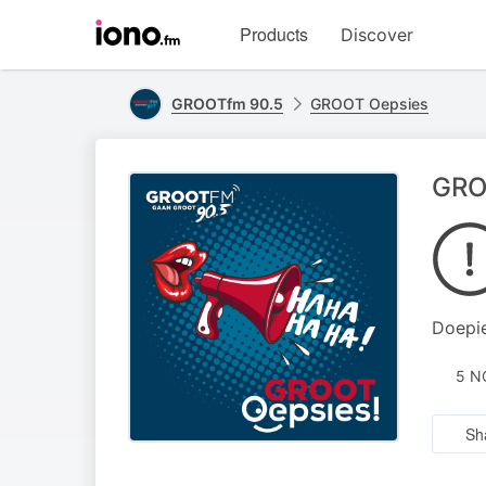
Visit
Products
Discover
iono.fm
homepage
GROOTfm 90.5
GROOT Oepsies
GROO
Doepie
5 N
Sh