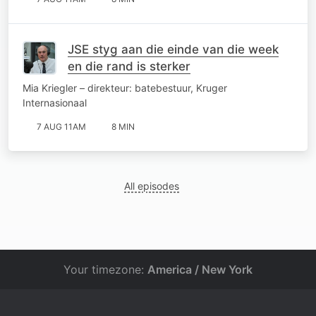
JSE styg aan die einde van die week
en die rand is sterker
Mia Kriegler – direkteur: batebestuur, Kruger
Internasionaal
7 AUG 11AM
8 MIN
All episodes
Your timezone:
America / New York