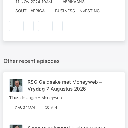
11 NOV 2024 10AM
AFRIKAANS
SOUTH AFRICA
BUSINESS · INVESTING
Other recent episodes
RSG Geldsake met Moneyweb –
Vrydag 7 Augustus 2026
Tinus de Jager – Moneyweb
7 AUG 11AM
50 MIN
Kenners antwoord luisteraarsvrae