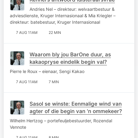
Andries Nel – direkteur: welvaartbestuur &
adviesdienste, Kruger Internasionaal & Mia Kriegler –
direkteur: batebestuur, Kruger Internasionaal
7 AUG 11AM
22 MIN
Waarom bly jou BarOne duur, as
kakaopryse eindelik begin val?
Pierre le Roux – eienaar, Sengi Kakao
7 AUG 11AM
7 MIN
Sasol se winste: Eenmalige wind van
agter of die begin van 'n ommekeer?
Wilhelm Hertzog – portefeuljebestuurder, Rozendal
Vennote
7 AUG 11AM
8 MIN